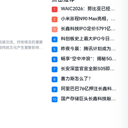
WAIC2026：努比亚已经推
1
开未来手机定义之门
小米澎程N90 Max亮相，以
2
“智能可变大空间”重塑旗舰
长鑫科技IPO定价5791亿元
增程SUV
3
引热议：未达“万亿”预期，
科创板史上最大IPO今日申
专家称审慎定价践行“长期
4
沟通交流、抒发情志的重要
购！长鑫科技募资最高或达
主义”
国传统文化产生重要影响。
昨夜今晨：腾讯计划成为
666亿元
5
酒。白酒...
Manus最大股东 一汽完成国
畅享“空中冲浪”：揭秘5G-
7混动汽油机技术攻关
6
ATG如何让万米高空 极速互
长安深蓝官宣全新S05即将
联
7
登场：定位“全球时尚激光
赛力斯怎么了？
智能SUV”
8
阿里巴巴76亿押注长鑫科
9
技，上市首日账面浮盈超
国产存储巨头长鑫科技敲定
1600亿元
10
上市日程，7月27日登陆科
创板