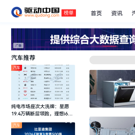
榜单
首页
资讯
汽车推荐
汽车
纯电市场座次大洗牌：星愿
19.4万辆断层领跑，理想i6成
最强黑马
汽车