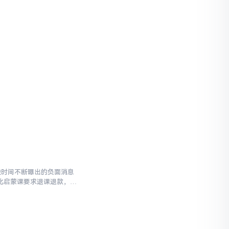
段时间不断曝出的负面消息
比启蒙课要求退课退款，客
的广告，...