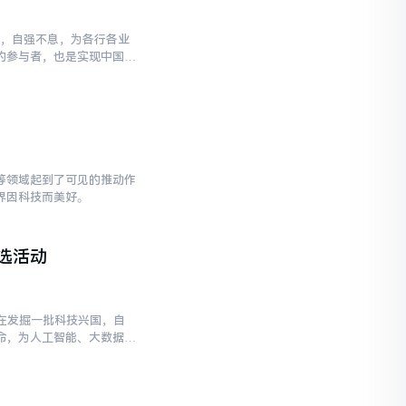
国，自强不息，为各行各业
的参与者，也是实现中国制
等领域起到了可见的推动作
界因科技而美好。
评选活动
旨在发掘一批科技兴国，自
命，为人工智能、大数据、
变革的脚步提速。