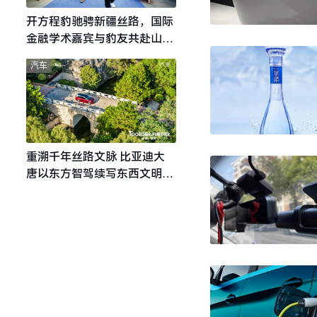
开方程豹驰骋新疆丝路，国际
金融学术嘉宾与豹友共赴山海
热爱
汽车
重溯千年丝路文脉 比亚迪大
唐以东方智驾续写东西文明对
话