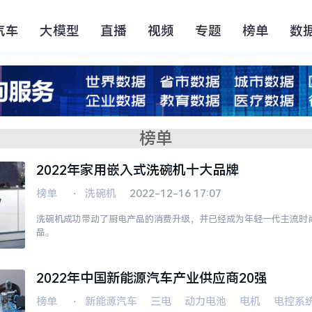
汽车
大模型
直播
视频
专题
榜单
数
榜单
2022年家用嵌入式洗碗机十大品牌
榜单
⋅
洗碗机
2022-12-16 17:07
洗碗机成功带动了厨电产品的消费升级，并已经成为年轻一代主流时尚
品。
2022年中国新能源汽车产业供应商20强
榜单
⋅
新能源汽车
三电
动力电池
电机
电控系