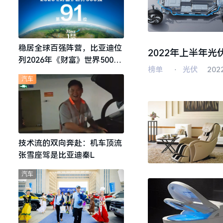
稳居全球百强阵营，比亚迪位
2022年上半年
列2026年《财富》世界500强
榜单
⋅
光伏
202
第91位
汽车
技术流的双向奔赴：机车顶流
张雪座驾是比亚迪秦L
汽车