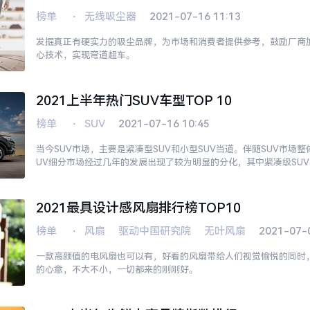
榜单
⋅
无线吸尘器
2021-07-16 11:13
发掘真正有硬实力的吸尘品牌，为市场和消费者提供参考，鼓励厂商
心技术，实现弯道超车。
2021上半年热门SUV车型TOP 10
榜单
⋅
SUV
2021-07-16 10:45
当今SUV市场，主要是紧凑型SUV和小型SUV当道。伴随SUV市场
UV细分市场经过几年的发展出现了较为明显的分化，其中紧凑级SUV
力，SUV的小型化趋势愈发明显。
2021最具设计感风扇排行榜TOP10
榜单
⋅
风扇
驱动中国研究院
无叶风扇
2021-07-
一款高颜值的电风扇也可以有，好看的风扇带给人们视觉愉悦的同时
的心意，不大不小，一切都来的刚刚好。